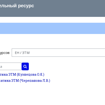
ельный ресурс
урсов:
Поиск курса
ика ЗТМ (Кузнецова О.Я.)
тика ЗТМ (Черепанова Л.В.)