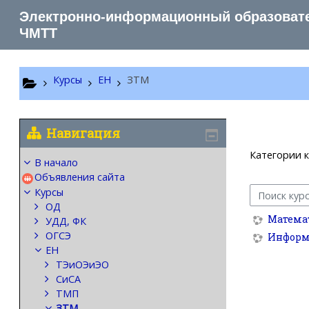
Перейти к основному содержанию
Электронно-информационный образоват
ЧМТТ
Курсы
ЕН
ЗТМ
Навигация
Категории к
В начало
Объявления сайта
Курсы
Поиск курса
ОД
Математ
УДД, ФК
ОГСЭ
Информа
ЕН
ТЭиОЭиЭО
СиСА
ТМП
ЗТМ